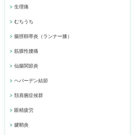
生理痛
むちうち
腸脛靱帯炎（ランナー膝）
筋膜性腰痛
仙腸関節炎
ヘバーデン結節
頚肩腕症候群
眼精疲労
腱鞘炎