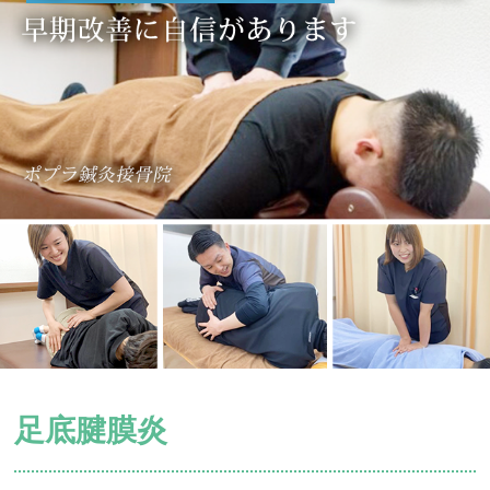
足底腱膜炎