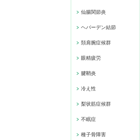
仙腸関節炎
ヘバーデン結節
頚肩腕症候群
眼精疲労
腱鞘炎
冷え性
梨状筋症候群
不眠症
種子骨障害