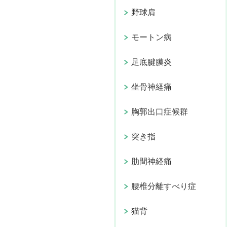
野球肩
モートン病
足底腱膜炎
坐骨神経痛
胸郭出口症候群
突き指
肋間神経痛
腰椎分離すべり症
猫背