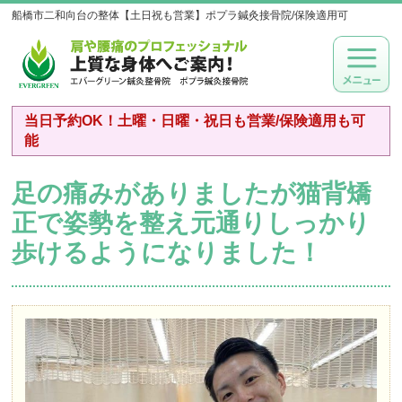
船橋市二和向台の整体【土日祝も営業】ポプラ鍼灸接骨院/保険適用可
当日予約OK！土曜・日曜・祝日も営業/保険適用も可
能
足の痛みがありましたが猫背矯
正で姿勢を整え元通りしっかり
歩けるようになりました！