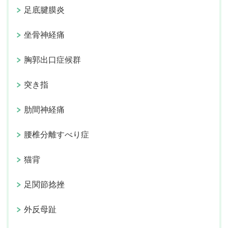
足底腱膜炎
坐骨神経痛
胸郭出口症候群
突き指
肋間神経痛
腰椎分離すべり症
猫背
足関節捻挫
外反母趾