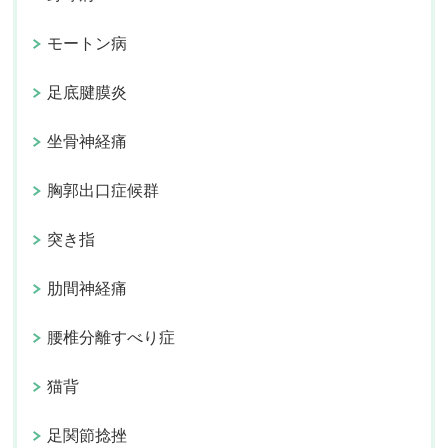
モートン病
足底腱膜炎
坐骨神経痛
胸郭出口症候群
突き指
肋間神経痛
腰椎分離すべり症
猫背
足関節捻挫