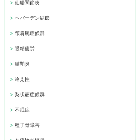
仙腸関節炎
ヘバーデン結節
頚肩腕症候群
眼精疲労
腱鞘炎
冷え性
梨状筋症候群
不眠症
種子骨障害