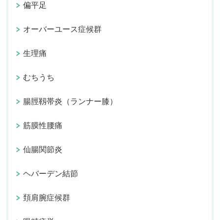
偏平足
オーバーユース症候群
生理痛
むちうち
腸脛靱帯炎（ランナー膝）
筋膜性腰痛
仙腸関節炎
ヘバーデン結節
頚肩腕症候群