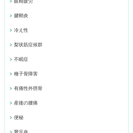
眼精疲労
腱鞘炎
冷え性
梨状筋症候群
不眠症
種子骨障害
有痛性外脛骨
産後の腰痛
便秘
鵞足炎