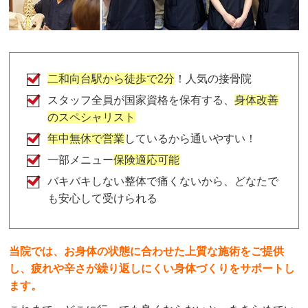
まい
4 か月前
首のダルさ、肩凝りが酷くて通い始めました。施術
して頂くとスッキリしてダルさ痛み和らぎます。仕
事終わりだと尚更違います。今後も引き続き通って
二和向台駅から徒歩で2分
！人気の接骨院
施術をお願いしようと思っています。
スタッフ全員が国家資格を保有する、
身体改善
のスペシャリスト
o g
年中無休で営業
しているから通いやすい！
3 か月前
一部メニュー
保険適応可能
週2回肩と腰をほぐしていただいています　その日
バキバキしない整体で痛くないから、どなたで
の調子などを丁寧に聞いて施錠していただけるので
とても安心してお願いできます。
も安心して受けられる
当院では、お身体の状態に合わせた上質な施術をご提供
takeshi saito
1 年前
し、疲れや辛さが繰り返しにくい身体づくりをサポートし
急に首が痛くなり、こちらの整骨院に通いました。
ます。
施術のおかげでとても良くなり、その後も快適に過