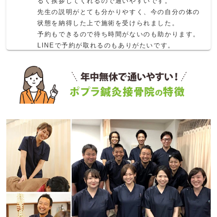
るく挨拶してくれるので通いやすいです。

先生の説明がとても分かりやすく、今の自分の体の
状態を納得した上で施術を受けられました。

予約もできるので待ち時間がないのも助かります。

LINEで予約が取れるのもありがたいです。

これからもよろしくお願いします！
榎本輝穂
3 か月前
育児で凝り固まった首や肩甲骨周りをほぐしてもら
うため、毎週通っています。

どこが辛いか、どこを重点的に施術してほしいかし
っかりヒアリングしてくださり、施術中の会話も楽
しく、快適に過ごせます。

痛みを感じることもありますが、施術後は体が軽く
感じられるので、これからも通い続けたいです！