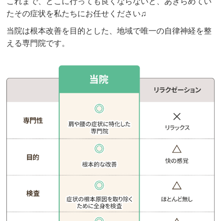
これまで、どこに行っても良くならないと、あきらめてい
ごせています。さらに、不運にもギックリ腰になっ
たその症状を私たちにお任せください♫
てしまったのですが、スタッフの方が親身になって
対応してくださり、しっかり回復することができま
当院は根本改善を目的とした、地域で唯一の自律神経を整
した。

える専門院です。
院内は明るくフレンドリーな雰囲気で、リラックス
して施術を受けられます。スタッフの皆さんも親切
で、症状や治療について丁寧に説明してくれるので
安心です。個人的にとてもおすすめできる整骨院で
す。
クチコミをもっと見る