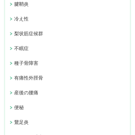
腱鞘炎
冷え性
梨状筋症候群
不眠症
種子骨障害
有痛性外脛骨
産後の腰痛
便秘
鵞足炎