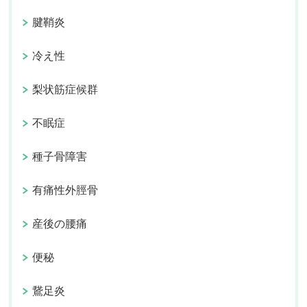
腱鞘炎
冷え性
梨状筋症候群
不眠症
種子骨障害
有痛性外脛骨
産後の腰痛
便秘
鵞足炎