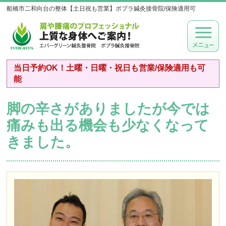
船橋市二和向台の整体【土日祝も営業】ポプラ鍼灸接骨院/保険適用可
当日予約OK！土曜・日曜・祝日も営業/保険適用も可
能
脚の辛さがありましたが今では
痛みも出る機会も少なくなって
きました。