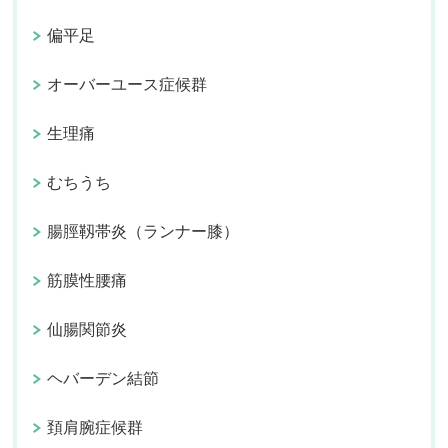
偏平足
オーバーユース症候群
生理痛
むちうち
腸脛靱帯炎（ランナー膝）
筋膜性腰痛
仙腸関節炎
ヘバーデン結節
頚肩腕症候群