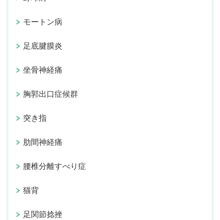
モートン病
足底腱膜炎
坐骨神経痛
胸郭出口症候群
突き指
肋間神経痛
腰椎分離すべり症
猫背
足関節捻挫