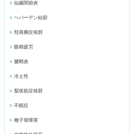
仙腸関節炎
ヘバーデン結節
頚肩腕症候群
眼精疲労
腱鞘炎
冷え性
梨状筋症候群
不眠症
種子骨障害