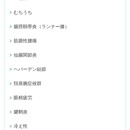
むちうち
腸脛靱帯炎（ランナー膝）
筋膜性腰痛
仙腸関節炎
ヘバーデン結節
頚肩腕症候群
眼精疲労
腱鞘炎
冷え性